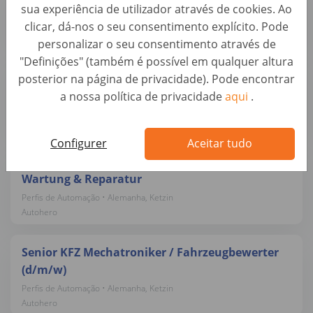
sua experiência de utilizador através de cookies. Ao
Perfis de Automação • Alemanha, Ketzin
clicar, dá-nos o seu consentimento explícito. Pode
Autohero
personalizar o seu consentimento através de
"Definições" (também é possível em qualquer altura
Mobiler KFZ-Trainer / Lackierer / Meister für
posterior na página de privacidade). Pode encontrar
Lackiererei (d/m/w)
a nossa política de privacidade
aqui
.
Perfis de Automação • Alemanha, Berlin
Autohero
Configurer
Aceitar tudo
KFZ-Mechatroniker / Meister (m/w/d) – Pkw-
Wartung & Reparatur
Perfis de Automação • Alemanha, Ketzin
Autohero
Senior KFZ Mechatroniker / Fahrzeugbewerter
(d/m/w)
Perfis de Automação • Alemanha, Ketzin
Autohero