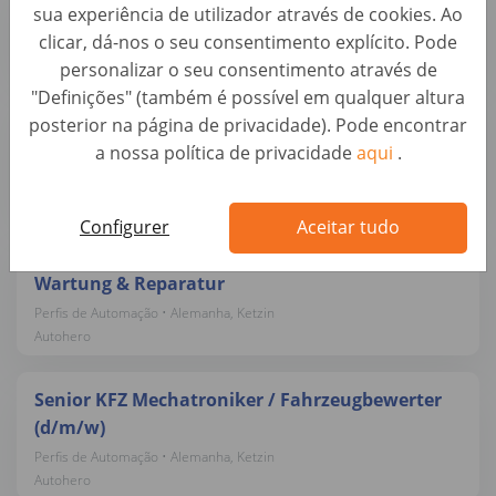
sua experiência de utilizador através de cookies. Ao
Perfis de Automação • Alemanha, Ketzin
clicar, dá-nos o seu consentimento explícito. Pode
Autohero
personalizar o seu consentimento através de
"Definições" (também é possível em qualquer altura
Mobiler KFZ-Trainer / Lackierer / Meister für
posterior na página de privacidade). Pode encontrar
Lackiererei (d/m/w)
a nossa política de privacidade
aqui
.
Perfis de Automação • Alemanha, Berlin
Autohero
Configurer
Aceitar tudo
KFZ-Mechatroniker / Meister (m/w/d) – Pkw-
Wartung & Reparatur
Perfis de Automação • Alemanha, Ketzin
Autohero
Senior KFZ Mechatroniker / Fahrzeugbewerter
(d/m/w)
Perfis de Automação • Alemanha, Ketzin
Autohero