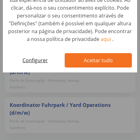
sua experiência de utilizador através de cookies. Ao
Perfis de Automação • Alemanha, Hemau
clicar, dá-nos o seu consentimento explícito. Pode
Autohero
personalizar o seu consentimento através de
"Definições" (também é possível em qualquer altura
posterior na página de privacidade). Pode encontrar
Hilfskraft Reifenlogistik (d/m/w)
a nossa política de privacidade
aqui
.
Perfis de Automação • Alemanha, Hemau
Autohero
Configurer
Aceitar tudo
Leiter Standort Fahrzeuglogistik / Yard Manager
(d/m/w)
Perfis de Automação • Alemanha, Hemau
Autohero
Koordinator Fuhrpark / Yard Operations
(d/m/w)
Perfis de Automação • Alemanha, Hemau
Autohero