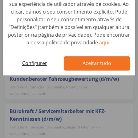
sua experiência de utilizador através de cookies. Ao
Alfragide (M/F/D)
clicar, dá-nos o seu consentimento explícito. Pode
Avaliação de Carros • Portugal, Alfragide
personalizar o seu consentimento através de
AUTO1 Group
"Definições" (também é possível em qualquer altura
posterior na página de privacidade). Pode encontrar
Kundenberater Fahrzeugbewertung & Ankauf
a nossa política de privacidade
aqui
.
(m/w/d)
Perfis de Automação • Alemanha, Karlsruhe
wirkaufendeinauto.de
Configurer
Aceitar tudo
Kundenberater Fahrzeugbewertung (d/m/w)
Perfis de Automação • Alemanha, Neumünster
wirkaufendeinauto.de
Bürokraft / Servicemitarbeiter mit KFZ-
Kenntnissen (d/m/w)
Perfis de Automação • Alemanha, Singen (Hohentwiel)
wirkaufendeinauto.de