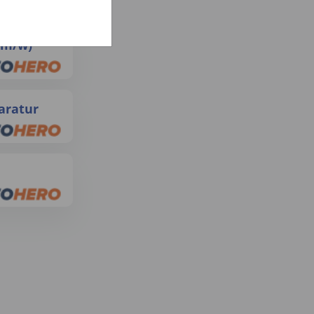
d/m/w)
aratur