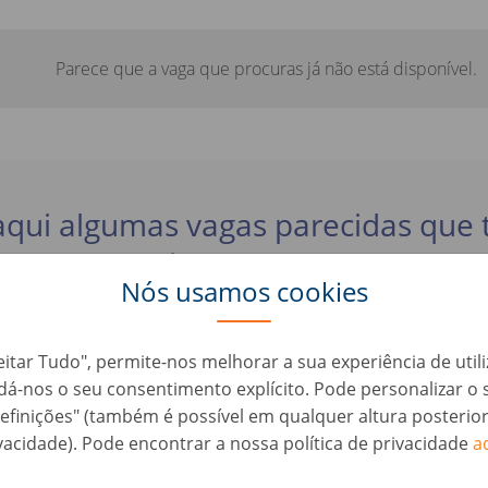
Parece que a vaga que procuras já não está disponível.
aqui algumas vagas parecidas que
interessar:
Nós usamos cookies
er - Schwerpunkt Bodyshop/Lackiererei (d/m/w)
eitar Tudo", permite-nos melhorar a sua experiência de util
, dá-nos o seu consentimento explícito. Pode personalizar 
utomação • Alemanha, Ketzin
efinições" (também é possível em qualquer altura posterio
vacidade). Pode encontrar a nossa política de privacidade
a
ufbereiter (d/m/w)