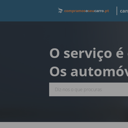
car
O serviço é
Os automóv