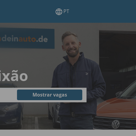
PT
ixão
Mostrar vagas