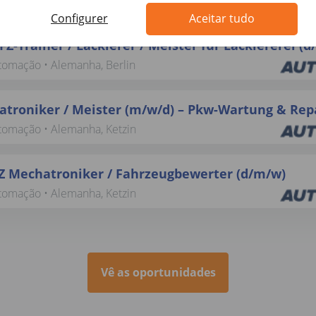
utomação • Alemanha, Ketzin
Configurer
Aceitar tudo
FZ-Trainer / Lackierer / Meister für Lackiererei (
utomação • Alemanha, Berlin
troniker / Meister (m/w/d) – Pkw-Wartung & Rep
utomação • Alemanha, Ketzin
Z Mechatroniker / Fahrzeugbewerter (d/m/w)
utomação • Alemanha, Ketzin
Vê as oportunidades