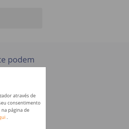
 te podem
izador através de
o seu consentimento
r na página de
qui
.