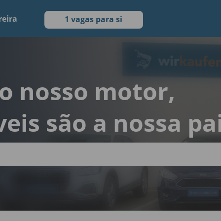
reira
1 vagas para si
 o nosso motor,
eis são a nossa pa