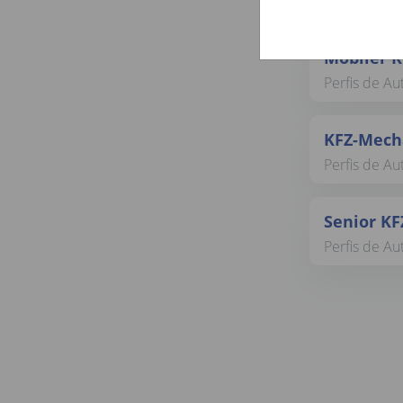
Perfis de A
Mobiler K
Perfis de A
KFZ-Mecha
Perfis de A
Senior KF
Perfis de A