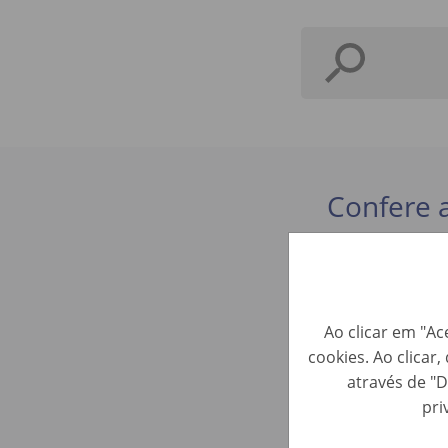
Confere 
KFZ-Train
Ao clicar em "Ac
cookies. Ao clicar
Perfis de A
através de "D
pri
Fahrzeuga