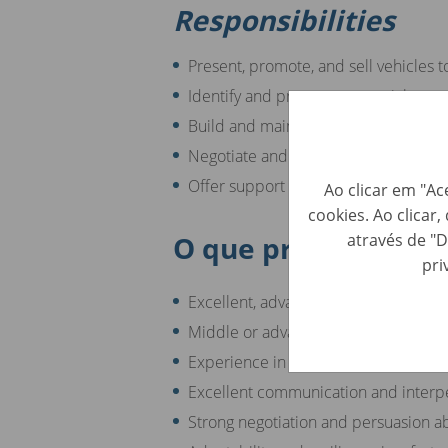
Responsibilities
Present, promote, and sell vehicles t
Identify and prospect potential cus
Build and maintain long-term custom
Negotiate and close sales deals to m
Offer support and consultation to c
Ao clicar em "Ac
cookies. Ao clicar
O que procuramos
através de "D
pri
Excellent, advanced knowledge of t
Middle or advanced English skills
Experience in sales and/or the autom
Excellent communication and interpe
Strong negotiation and persuasion abi