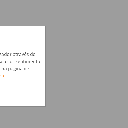
izador através de
o seu consentimento
r na página de
qui
.