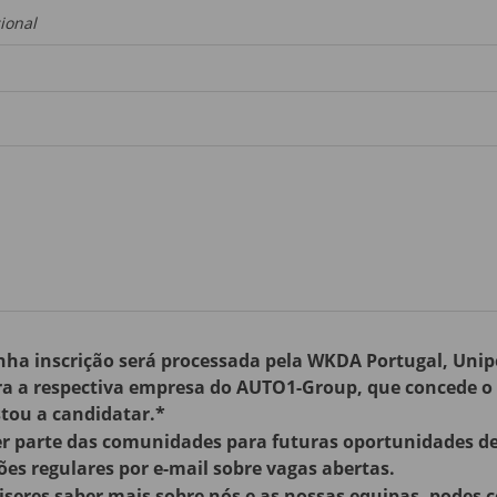
ional
ha inscrição será processada pela WKDA Portugal, Unipe
 a respectiva empresa do AUTO1-Group, que concede o r
stou a candidatar.*
r parte das comunidades para futuras oportunidades de 
ões regulares por e-mail sobre vagas abertas.
iseres saber mais sobre nós e as nossas equipas, podes 