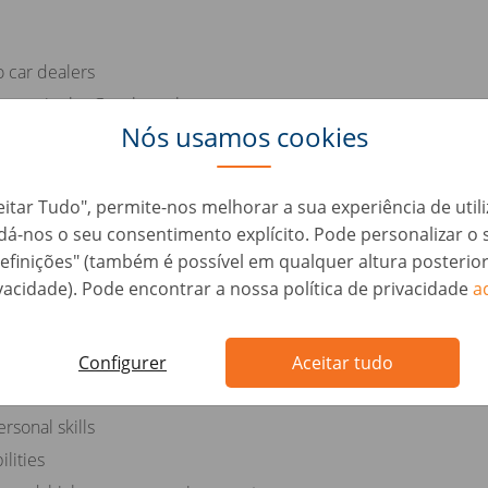
o car dealers
tomers in the Greek market
Nós usamos cookies
er relationships through regular communication
eet monthly targets
ustomers throughout the sales process
eitar Tudo", permite-nos melhorar a sua experiência de util
, dá-nos o seu consentimento explícito. Pode personalizar 
efinições" (também é possível em qualquer altura posterio
vacidade). Pode encontrar a nossa política de privacidade
a
he Greek language
Configurer
Aceitar tudo
otive industry
rsonal skills
lities