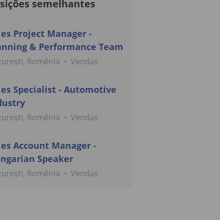
sições semelhantes
les Project Manager -
anning & Performance Team
urești, Romênia
•
Vendas
les Specialist - Automotive
dustry
urești, Romênia
•
Vendas
les Account Manager -
ngarian Speaker
urești, Romênia
•
Vendas