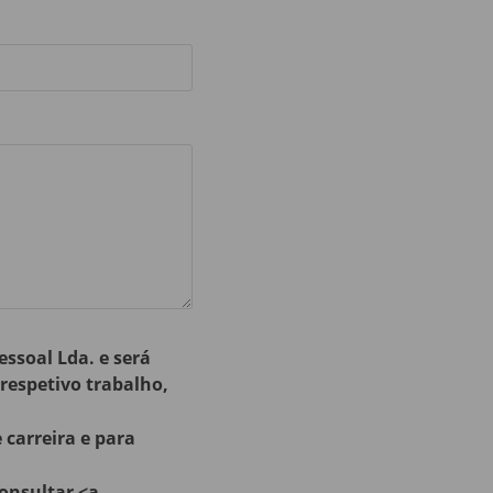
ssoal Lda. e será
espetivo trabalho,
carreira e para
consultar <a