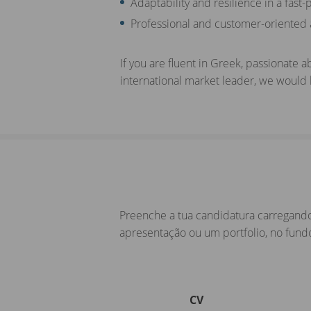
Adaptability and resilience in a fas
Professional and customer-oriented
If you are fluent in Greek, passionate a
international market leader, we would l
Preenche a tua candidatura carregando
apresentação ou um portfolio, no fund
CV