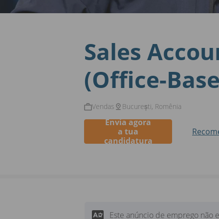
Sales Accou
(Office-Base
Vendas
București, Romênia
Envia agora
a tua
Recom
candidatura
Este anúncio de emprego não e