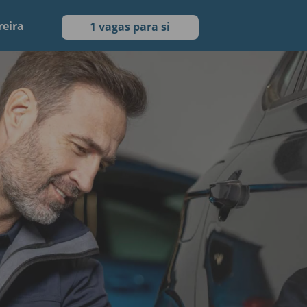
reira
1 vagas para si