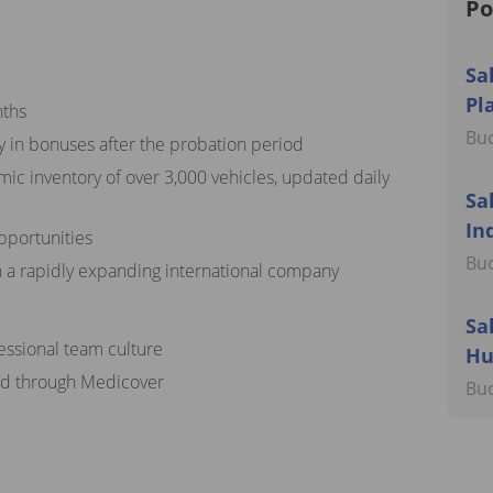
Po
Sa
Pl
nths
Buc
y in bonuses after the probation period
mic inventory of over 3,000 vehicles, updated daily
Sa
In
pportunities
Buc
n a rapidly expanding international company
Sa
fessional team culture
Hu
ded through Medicover
Buc