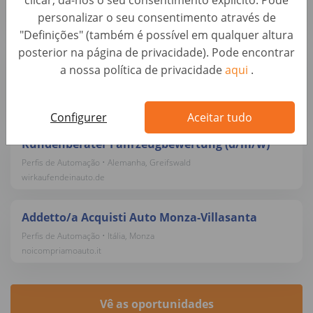
clicar, dá-nos o seu consentimento explícito. Pode
Autohero
personalizar o seu consentimento através de
"Definições" (também é possível em qualquer altura
posterior na página de privacidade). Pode encontrar
Sachbearbeiter Ankaufsmanagement (B2B)
a nossa política de privacidade
aqui
.
(d/m/w)
Operações • Alemanha, Berlin
AUTO1 Group
Configurer
Aceitar tudo
Kundenberater Fahrzeugbewertung (d/m/w)
Perfis de Automação • Alemanha, Greifswald
wirkaufendeinauto.de
Addetto/a Acquisti Auto Monza-Villasanta
Perfis de Automação • Itália, Monza
noicompriamoauto.it
Vê as oportunidades