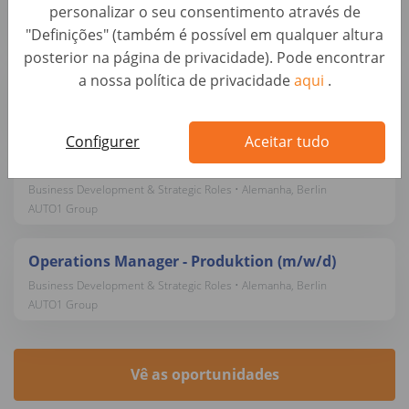
personalizar o seu consentimento através de
AUTO1 Group
"Definições" (também é possível em qualquer altura
posterior na página de privacidade). Pode encontrar
SVP Marketing (f/m/x)
a nossa política de privacidade
aqui
.
Business Development & Strategic Roles • Alemanha, Berlin
AUTO1 Group
Configurer
Aceitar tudo
Sales Project Manager (f/m/x)
Business Development & Strategic Roles • Alemanha, Berlin
AUTO1 Group
Operations Manager - Produktion (m/w/d)
Business Development & Strategic Roles • Alemanha, Berlin
AUTO1 Group
Vê as oportunidades