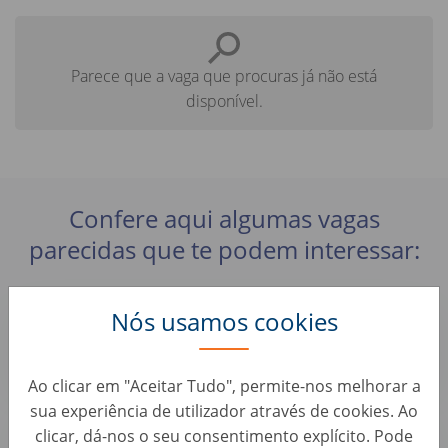
Parece que a vaga que procuras já não está
disponível.
Confere aqui algumas vagas
parecidas que te podem interessar:
Intern Expansion Management (d/m/w)
Nós usamos cookies
Business Development & Strategic Roles • Alemanha, Berlin
AUTO1 Group
Ao clicar em "Aceitar Tudo", permite-nos melhorar a
sua experiência de utilizador através de cookies. Ao
Praktikum Business Development (d/m/w)
clicar, dá-nos o seu consentimento explícito. Pode
Business Development & Strategic Roles • Alemanha, Berlin