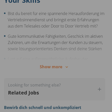
Vergünstigungen
Bist du bereit für eine spannende Herausforderung im
Vertriebsinnendienst und bringst erste Erfahrungen
aus dem Telesales oder Door to Door Vertrieb mit?
Gute kommunikative Fähigkeiten, Geschick im aktiven
Zuhören, um die Erwartungen der Kunden zu steuern,
sowie lösungsorientiertes Denken sind deine Stärken
Lust auf eine außergewöhnliche Aufgabe: der
Kombination aus telefonischem Sales und Automobil
Show more
Sehr gute Kommunikations- und Ausdrucks­fähig­keit
auf Deutsch in Wort und Schrift
Looking for something else?
Related Jobs
Bewirb dich schnell und unkompliziert