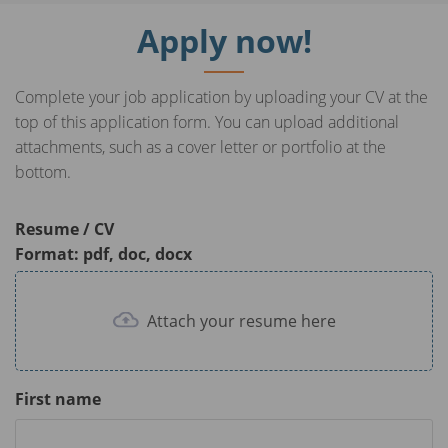
y
e
t
e
Apply now!
i
r
n
f
g
u
Complete your job application by uploading your CV at the
s
l
top of this application form. You can upload additional
l
attachments, such as a cover letter or portfolio at the
s
bottom.
c
r
Resume / CV
e
Format: pdf, doc, docx
e
n
Attach your resume here
First name