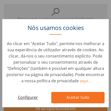
Parece que a vaga que procuras já não está
disponível.
Nós usamos cookies
Ao clicar em "Aceitar Tudo", permite-nos melhorar a
sua experiência de utilizador através de cookies. Ao
Confere aqui algumas vagas
clicar, dá-nos o seu consentimento explícito. Pode
parecidas que te podem interessar:
personalizar o seu consentimento através de
"Definições" (também é possível em qualquer altura
posterior na página de privacidade). Pode encontrar
Junior Accountmanager (BBL werk-leerplek)
a nossa política de privacidade
aqui
.
Vendas • Países Baixos, Utrecht
AUTO1 Group
Configurer
Aceitar tudo
Vê as oportunidades