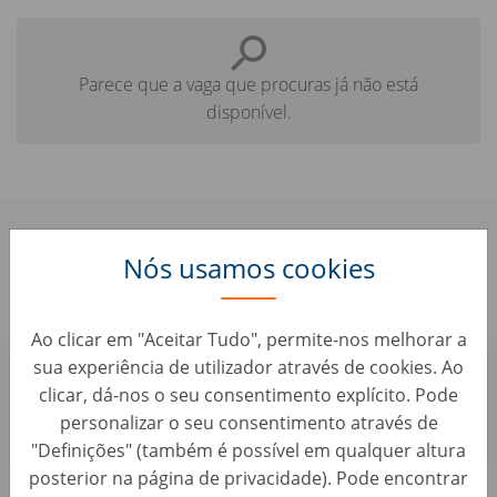
Parece que a vaga que procuras já não está
disponível.
Confere aqui algumas vagas
Nós usamos cookies
parecidas que te podem interessar:
Ao clicar em "Aceitar Tudo", permite-nos melhorar a
Konsulent Shitjesh Telefonike ne tregun e
sua experiência de utilizador através de cookies. Ao
Shqiperise dhe Kosoves ne sektorin e makinave
clicar, dá-nos o seu consentimento explícito. Pode
Vendas • Albânia, Tiranë
personalizar o seu consentimento através de
AUTO1 Group
"Definições" (também é possível em qualquer altura
posterior na página de privacidade). Pode encontrar
Account Manager B2B ne Gjuhen Greke per