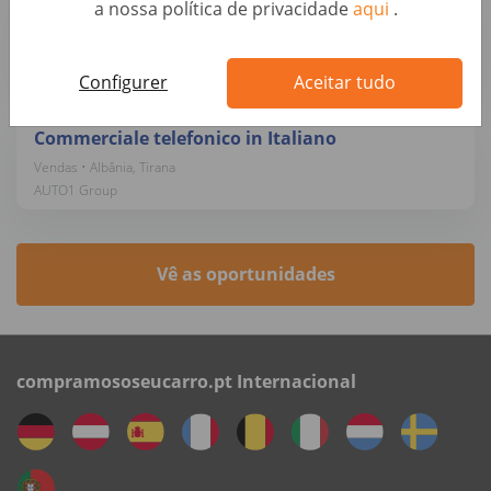
a nossa política de privacidade
aqui
.
Shitjen e Makinave Online
Vendas • Albânia, Tirana
AUTO1 Group
Configurer
Aceitar tudo
Commerciale telefonico in Italiano
Vendas • Albânia, Tirana
AUTO1 Group
Vê as oportunidades
compramososeucarro.pt Internacional