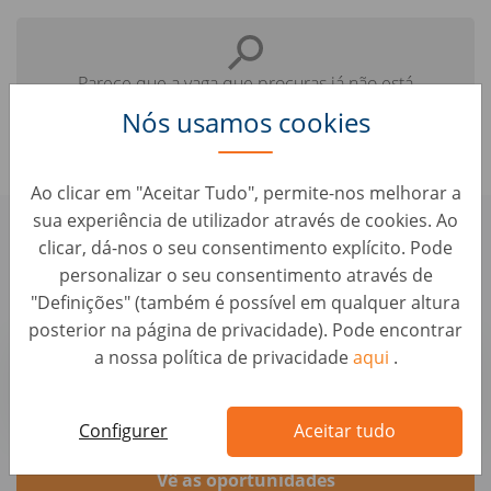
Parece que a vaga que procuras já não está
disponível.
Nós usamos cookies
Ao clicar em "Aceitar Tudo", permite-nos melhorar a
sua experiência de utilizador através de cookies. Ao
Confere aqui algumas vagas
clicar, dá-nos o seu consentimento explícito. Pode
parecidas que te podem interessar:
personalizar o seu consentimento através de
"Definições" (também é possível em qualquer altura
posterior na página de privacidade). Pode encontrar
Business Strategy & Operations Analyst
a nossa política de privacidade
aqui
.
Logística • Espanha, Madrid
AUTO1 Group
Configurer
Aceitar tudo
Vê as oportunidades