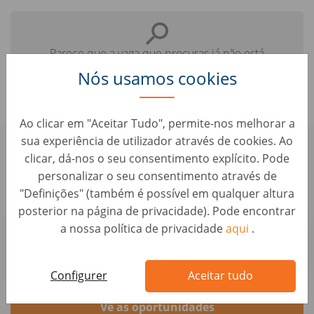
Parece que a vaga que procuras já não está
disponível.
Nós usamos cookies
Ao clicar em "Aceitar Tudo", permite-nos melhorar a
sua experiência de utilizador através de cookies. Ao
Confere aqui algumas vagas
clicar, dá-nos o seu consentimento explícito. Pode
parecidas que te podem interessar:
personalizar o seu consentimento através de
"Definições" (também é possível em qualquer altura
posterior na página de privacidade). Pode encontrar
Business Strategy & Operations Analyst
a nossa política de privacidade
aqui
.
Logística • Espanha, Madrid
AUTO1 Group
Configurer
Aceitar tudo
Vê as oportunidades