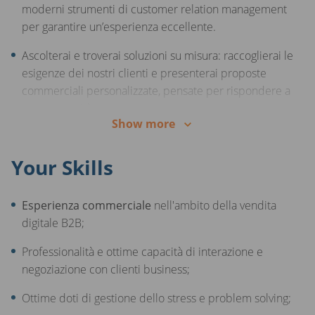
moderni strumenti di customer relation management
per garantire un’esperienza eccellente.
Contesto internazionale e in crescita, dove il talento, le
competenze e la passione fanno la differenza!
Ascolterai e troverai soluzioni su misura: raccoglierai le
esigenze dei nostri clienti e presenterai proposte
commerciali personalizzate, pensate per rispondere a
ogni necessità.
Show more
Condurrai trattative di successo: accompagnerai i
clienti nel processo di vendita, motivandoli e
Your Skills
supportandoli nelle loro decisioni d’acquisto sulla
piattaforma AUTO1.com.
Esperienza commerciale
nell'ambito della vendita
Gestirai e svilupperai relazioni di valore: ti occuperai di
digitale B2B;
seguire e fidelizzare un portafoglio di clienti già attivi
Professionalità e ottime capacità di interazione e
sulla piattaforma, diventando il loro punto di
negoziazione con clienti business;
riferimento.
Ottime doti di gestione dello stress e problem solving;
Svilupperai nuove opportunità di business: sarai