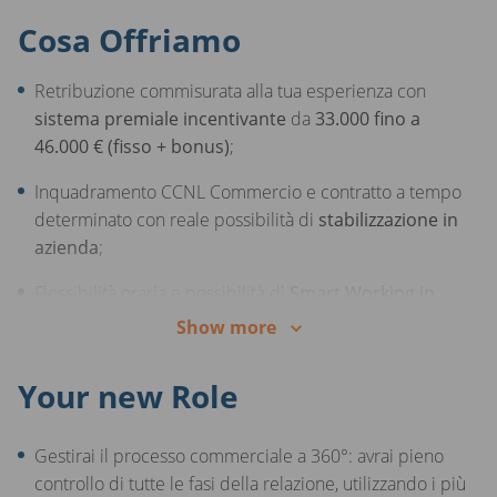
Cosa Offriamo
Retribuzione commisurata alla tua esperienza con
sistema premiale incentivante
da
33.000 fino a
46.000 € (fisso + bonus)
;
Inquadramento CCNL Commercio e contratto a tempo
determinato con reale possibilità di
stabilizzazione in
azienda
;
Flessibilità oraria e possibilità di
Smart Working in
modalità ibrida
;
Show more
Percorso di carriera strutturato, con riconoscimento
Your new Role
costante dei tuoi risultati;
Programmi di formazione continua in aula e on the job
Gestirai il processo commerciale a 360°: avrai pieno
per una visione a 360° del business e la piena gestione
controllo di tutte le fasi della relazione, utilizzando i più
del tuo portfolio clienti;