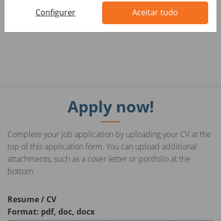
delle leggi 903/77 e 125/91, e a persone di tutte le età e
Configurer
Aceitar tudo
tutte le nazionalità, ai sensi dei decreti legislativi 215/03
e 216/03
Apply now!
Complete your job application by uploading your CV at the
top of this application form. You can upload additional
attachments, such as a cover letter or portfolio at the
bottom.
Resume / CV
Format: pdf, doc, docx