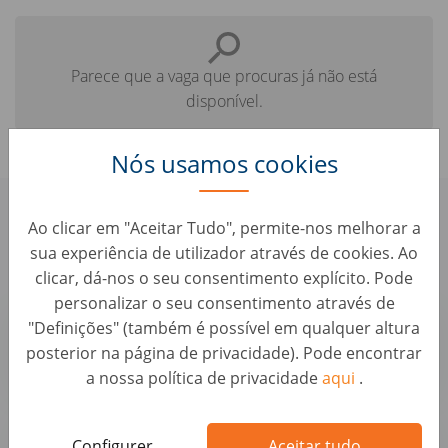
Parece que a vaga que procuras já não está
disponível.
Nós usamos cookies
Confere aqui algumas vagas
Ao clicar em "Aceitar Tudo", permite-nos melhorar a
parecidas que te podem interessar:
sua experiência de utilizador através de cookies. Ao
clicar, dá-nos o seu consentimento explícito. Pode
personalizar o seu consentimento através de
Commercial Vendeur VO Autohero (H/F)
"Definições" (também é possível em qualquer altura
Vendas • França, Châtillon
posterior na página de privacidade). Pode encontrar
Autohero
a nossa política de privacidade
aqui
.
Commercial Vendeur VO Autohero (H/F)
Configurer
Aceitar tudo
Vendas • França, Seclin