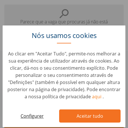
Parece que a vaga que procuras já não está
disponível.
Nós usamos cookies
Ao clicar em "Aceitar Tudo", permite-nos melhorar a
sua experiência de utilizador através de cookies. Ao
Confere aqui algumas vagas
clicar, dá-nos o seu consentimento explícito. Pode
parecidas que te podem interessar:
personalizar o seu consentimento através de
"Definições" (também é possível em qualquer altura
posterior na página de privacidade). Pode encontrar
Avaliador/a e Comprador/a Automóvel -
a nossa política de privacidade
aqui
.
Alfragide (M/F/D)
Avaliação de Carros • Portugal, Alfragide
AUTO1 Group
Configurer
Aceitar tudo