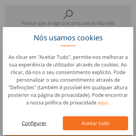
Parece que a vaga que procuras já não está
disponível.
Nós usamos cookies
Ao clicar em "Aceitar Tudo", permite-nos melhorar a
sua experiência de utilizador através de cookies. Ao
Confere aqui algumas vagas
clicar, dá-nos o seu consentimento explícito. Pode
parecidas que te podem interessar:
personalizar o seu consentimento através de
"Definições" (também é possível em qualquer altura
posterior na página de privacidade). Pode encontrar
Avaliador/a e Comprador/a Automóvel -
a nossa política de privacidade
aqui
.
Alfragide (M/F/D)
Avaliação de Carros • Portugal, Alfragide
AUTO1 Group
Configurer
Aceitar tudo