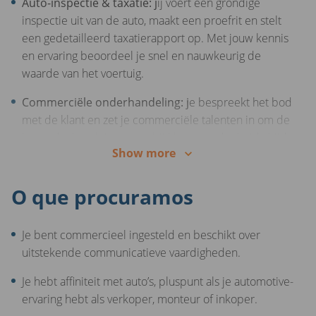
Auto-inspectie & taxatie: j
ij voert een grondige
Financiële zekerheid
: wij bieden een premievrij
inspectie uit van de auto, maakt een proefrit en stelt
pensioen zodat je zorgeloos kunt werken aan jouw
een gedetailleerd taxatierapport op. Met jouw kennis
toekomst.
en ervaring beoordeel je snel en nauwkeurig de
waarde van het voertuig.
Ontwikkelingsmogelijkheden
: jaarlijkse
evaluatiemomenten met aandacht voor persoonlijke
Commerciële onderhandeling: j
e bespreekt het bod
groei en doorgroeimogelijkheden.
met de klant en zet je commerciële talenten in om de
beste deal te sluiten, waarbij klanttevredenheid altijd
Show more
voorop staat.
Vestigingsbeheer: j
ij zorgt ervoor dat de vestiging op
O que procuramos
rolletjes loopt. Dit omvat zowel administratieve
ondersteuning als het waarborgen van een
Je bent commercieel ingesteld en beschikt over
representatieve uitstraling van de vestiging.
uitstekende communicatieve vaardigheden.
Klantbeleving:
elke klant krijgt bij jou een vijfsterren
Je hebt affiniteit met auto’s, pluspunt als je automotive-
service. Jij zorgt ervoor dat zij tevreden en met een
ervaring hebt als verkoper, monteur of inkoper.
glimlach de deur uitgaan.