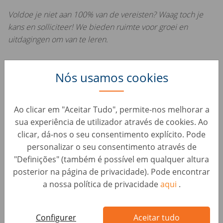
Voldoe je niet aan 100% van de vereisten? Waag toch je
kans en solliciteer! We bieden ruimte voor groei en
uitdagingen om van te leren.
Bij AUTO1 Group hebben we een open cultuur en
Nós usamos cookies
geloven we in directe communicatie en diversiteit. Dit
betekent dat we willen dat iedereen zich welkom voelt
bij ons en dat we gelijke kansen bieden voor iedereen,
Ao clicar em "Aceitar Tudo", permite-nos melhorar a
ongeacht sekse, etniciteit, religie, leeftijd, seksuele
sua experiência de utilizador através de cookies. Ao
oriëntatie, handicap of andere niet-
clicar, dá-nos o seu consentimento explícito. Pode
prestatiegerelateerde factor.
personalizar o seu consentimento através de
"Definições" (também é possível em qualquer altura
https://wa.me/31644859618?text=
posterior na página de privacidade). Pode encontrar
a nossa política de privacidade
aqui
.
Configurer
Aceitar tudo