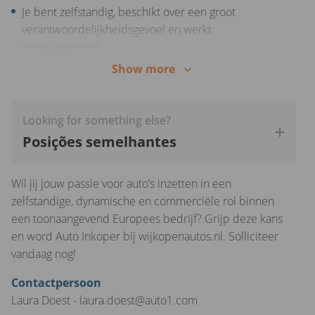
Je bent zelfstandig, beschikt over een groot
verantwoordelijkheidsgevoel en werkt
resultaatgericht.
Show more
Je werkt graag iedere zaterdag en bent daarbij 40 of
45 uur per week beschikbaar. Zaterdagen werken
is een
MUST.
Looking for something else?
Je beschikt over een rijbewijs B
Posições semelhantes
Wil jij jouw passie voor auto’s inzetten in een
zelfstandige, dynamische en commerciële rol binnen
een toonaangevend Europees bedrijf? Grijp deze kans
en word Auto Inkoper bij wijkopenautos.nl. Solliciteer
vandaag nog!
Contactpersoon
Laura Doest - laura.doest@auto1.com