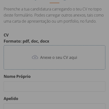
g
u
Preenche a tua candidatura carregando o teu CV no topo
s
l
deste formulário. Podes carregar outros anexos, tais como
l
uma carta de apresentação ou um portfolio, no fundo.
s
c
CV
r
Formato: pdf, doc, docx
e
e
Anexe o seu CV aqui
n
Nome Próprio
Apelido