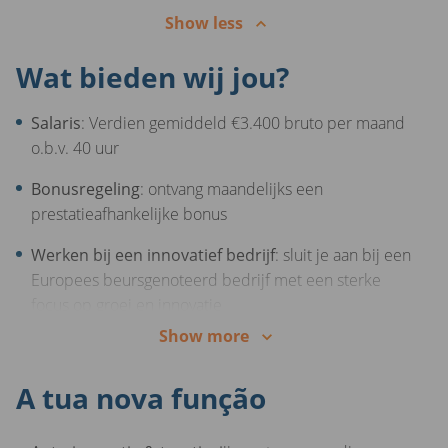
Show less
Wat bieden wij jou?
Salaris
: Verdien gemiddeld €3.400 bruto per maand
o.b.v. 40 uur
Bonusregeling
: ontvang maandelijks een
prestatieafhankelijke bonus
Werken bij een innovatief bedrijf
: sluit je aan bij een
Europees beursgenoteerd bedrijf met een sterke
focus op groei en innovatie.
Show more
Balans tussen werk en privé
: geniet van 24
vakantiedagen, korting op je sportschool abonnement,
A tua nova função
gratis toegang tot mindfulness-trainingen en
psychologische ondersteuning via OpenUp.