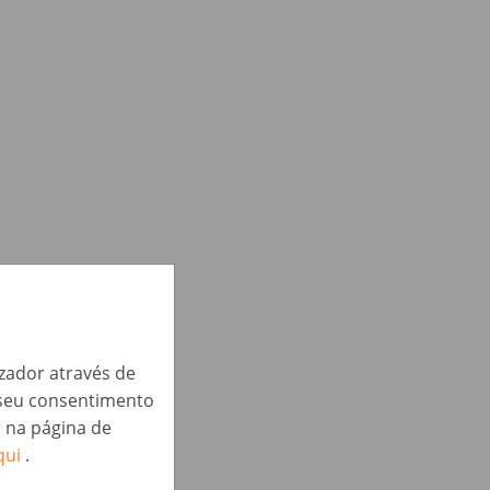
izador através de
o seu consentimento
r na página de
qui
.