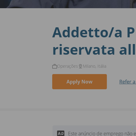
Addetto/a P
riservata al
Operações
Milano, Itália
Apply Now
Refer a
Este anúncio de emprego não e