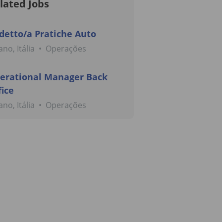
lated Jobs
detto/a Pratiche Auto
ano, Itália
•
Operações
erational Manager Back
fice
ano, Itália
•
Operações