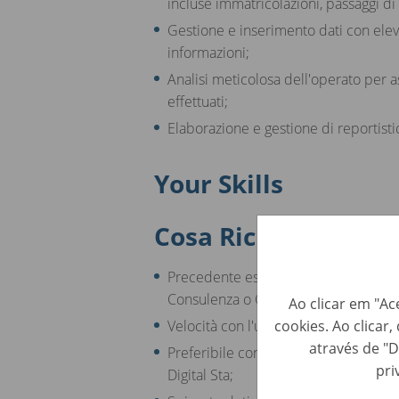
incluse immatricolazioni, passaggi di
Gestione e inserimento dati con elev
informazioni;
Analisi meticolosa dell'operato per as
effettuati;
Elaborazione e gestione di reportistic
Your Skills
Cosa Richiediamo:
Precedente esperienza - anche breve 
Consulenza o Concessionarie;
Ao clicar em "Ac
cookies. Ao clicar
Velocità con l'utilizzo di strumenti in
através de "D
Preferibile conoscenza di almeno uno 
pri
Digital Sta;