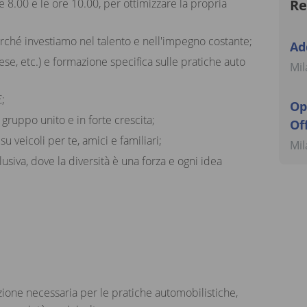
ore 8.00 e le ore 10.00, per ottimizzare la propria
Re
ché investiamo nel talento e nell'impegno costante;
Ad
ese, etc.) e formazione specifica sulle pratiche auto
Mil
;
Op
ruppo unito e in forte crescita;
Of
 veicoli per te, amici e familiari;
Mil
usiva, dove la diversità è una forza e ogni idea
zione necessaria per le pratiche automobilistiche,