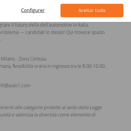
tà, elevata resistenza allo stress e propensione a
Configurer
Aceitar tudo
nare il futuro della dell'automotive in Italia.
problema — candidati lo stesso! Qui troverai spazio
.
, Milano - Zona Certosa.
mana, flessibilità oraria in ingresso tra le 8.00-10.00.
relli@auto1.com
tenenti alle categorie protette ai sensi della Legge
unità e valorizza la diversità come elemento di