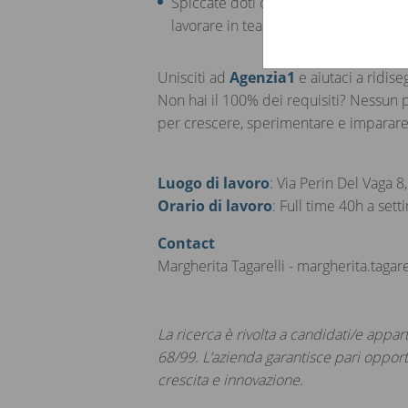
Spiccate doti organizzative, flessibili
lavorare in team.
Unisciti ad
Agenzia1
e aiutaci a ridiseg
Non hai il 100% dei requisiti? Nessun 
per crescere, sperimentare e imparare
Luogo di lavoro
: Via Perin Del Vaga 8
Orario di lavoro
: Full time 40h a setti
Contact
Margherita Tagarelli - margherita.taga
La ricerca è rivolta a candidati/e appar
68/99. L’azienda garantisce pari opport
crescita e innovazione.