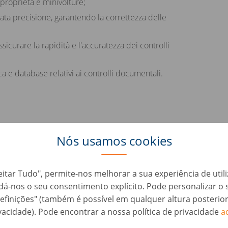
 proprietà e minivolture;
ata precisione, garantendo la correttezza delle
sicurare la rapidità e l'accuratezza dei controlli
a e database relativi ai controlli documentali.
Nós usamos cookies
- nell'ambito delle pratiche auto, presso Studio di
eitar Tudo", permite-nos melhorar a sua experiência de util
, dá-nos o seu consentimento explícito. Pode personalizar 
formatici;
efinições" (também é possível em qualquer altura posterio
dei gestionali tra cui Leonardo, Pratica, Sisco
vacidade). Pode encontrar a nossa política de privacidade
a