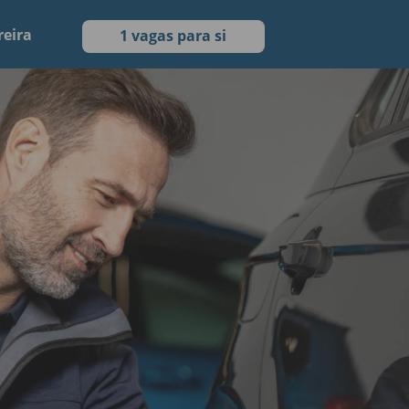
reira
1 vagas para si