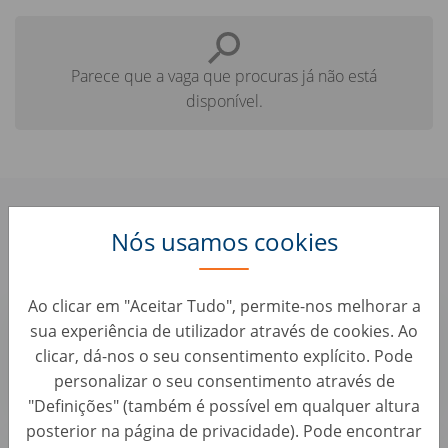
Parece que a vaga que procuras já não está
disponível.
Confere aqui algumas vagas
Nós usamos cookies
parecidas que te podem interessar:
Ao clicar em "Aceitar Tudo", permite-nos melhorar a
Sales Operations Analyst - Planning &
sua experiência de utilizador através de cookies. Ao
Performance Team (m/w/d)
clicar, dá-nos o seu consentimento explícito. Pode
Vendas • Alemanha, Berlin
personalizar o seu consentimento através de
AUTO1 Group
"Definições" (também é possível em qualquer altura
posterior na página de privacidade). Pode encontrar
Account Manager B2B - Remote (d/m/w)