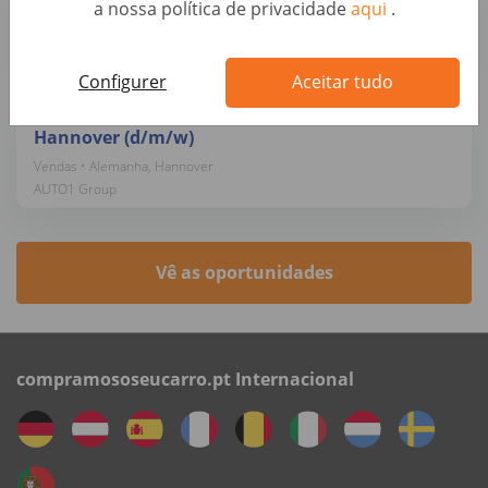
a nossa política de privacidade
aqui
.
Vendas • Alemanha, Berlin
AUTO1 Group
Configurer
Aceitar tudo
Sales Manager B2B / Telesales - Hybrid in
Hannover (d/m/w)
Vendas • Alemanha, Hannover
AUTO1 Group
Vê as oportunidades
compramososeucarro.pt Internacional