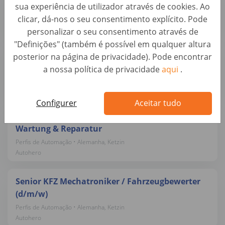
sua experiência de utilizador através de cookies. Ao
Perfis de Automação • Alemanha, Ketzin
clicar, dá-nos o seu consentimento explícito. Pode
Autohero
personalizar o seu consentimento através de
"Definições" (também é possível em qualquer altura
Mobiler KFZ-Trainer / Lackierer / Meister für
posterior na página de privacidade). Pode encontrar
Lackiererei (d/m/w)
a nossa política de privacidade
aqui
.
Perfis de Automação • Alemanha, Berlin
Autohero
Configurer
Aceitar tudo
KFZ-Mechatroniker / Meister (m/w/d) – Pkw-
Wartung & Reparatur
Perfis de Automação • Alemanha, Ketzin
Autohero
Senior KFZ Mechatroniker / Fahrzeugbewerter
(d/m/w)
Perfis de Automação • Alemanha, Ketzin
Autohero