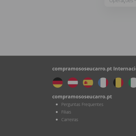
Operações • 
compramososeucarro.pt Internaci
compramososeucarro.pt
Perguntas Frequentes
Filiais
Carreiras