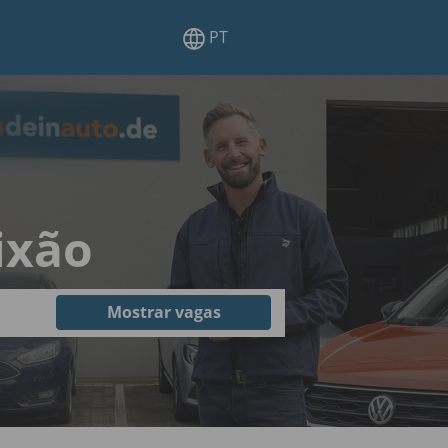
PT
ixão
Mostrar vagas