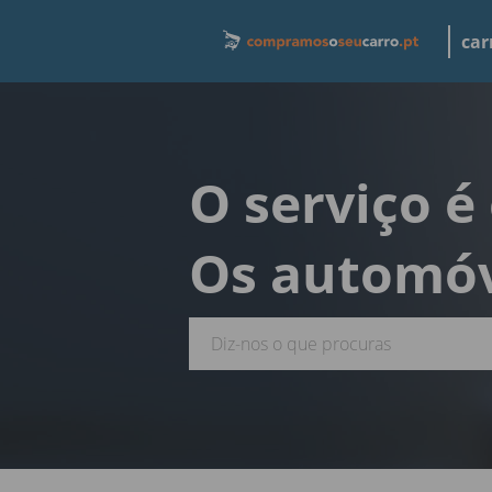
car
O serviço é
Os automóv