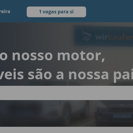
reira
1 vagas para si
 o nosso motor,
eis são a nossa pa