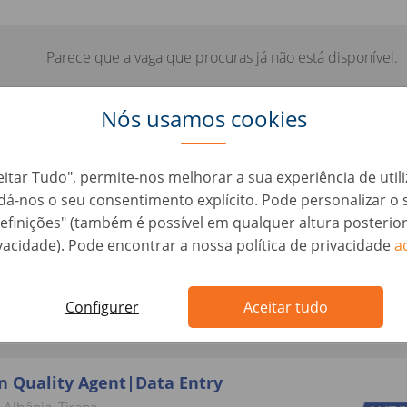
Parece que a vaga que procuras já não está disponível.
Nós usamos cookies
eitar Tudo", permite-nos melhorar a sua experiência de util
aqui algumas vagas parecidas que
, dá-nos o seu consentimento explícito. Pode personalizar 
interessar:
efinições" (também é possível em qualquer altura posterio
vacidade). Pode encontrar a nossa política de privacidade
a
usiness Development Manager
Configurer
Aceitar tudo
Albânia, Tirana
n Quality Agent|Data Entry