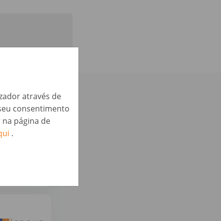
izador através de
 te podem
o seu consentimento
r na página de
qui
.