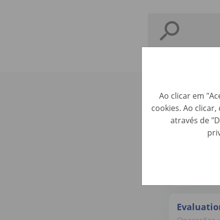
Ao clicar em "Ac
Confere 
cookies. Ao clicar
através de "D
pri
Junior B
Operações • 
Evaluatio