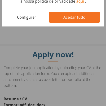
a nossa política de privacidade
aqui
.
#LI-A1
Configurer
Aceitar tudo
Apply now!
Complete your job application by uploading your CV at the
top of this application form. You can upload additional
attachments, such as a cover letter or portfolio at the
bottom.
Resume / CV
Format: pdf, doc, docx