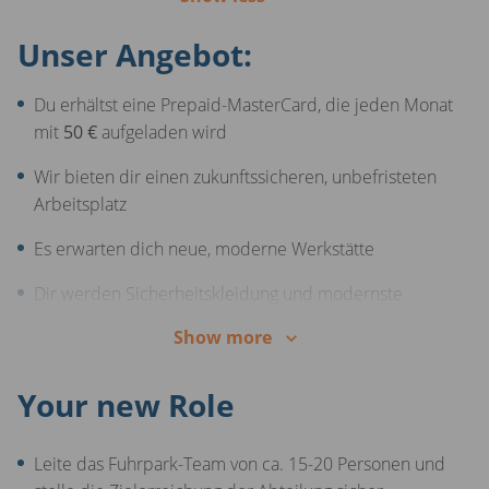
Unser Angebot:
Du erhältst eine Prepaid-MasterCard, die jeden Monat
mit
50 €
aufgeladen wird
Wir bieten dir einen zukunftssicheren, unbefristeten
Arbeitsplatz
Es erwarten dich neue, moderne Werkstätte
Dir werden Sicherheitskleidung und modernste
Arbeitsausrüstung zur Verfügung gestellt
Show more
Dein Engagement wird belohnt - wir bezahlen deine
Überstunden
Your new Role
Keinen Kundenkontakt
Leite das Fuhrpark-Team von ca. 15-20 Personen und
Uns ist deine Zukunft wichtig, deshalb gibt es bei uns