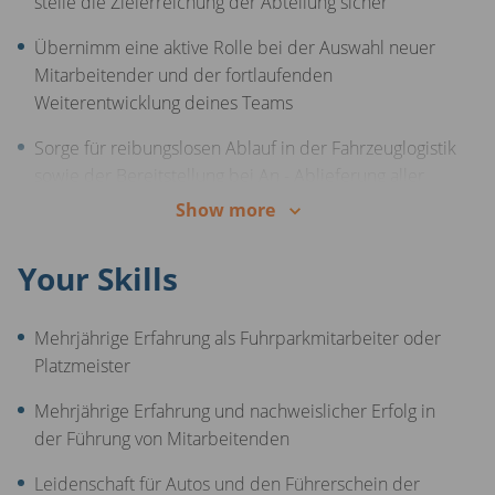
stelle die Zielerreichung der Abteilung sicher
einen übergesetzlichen Zuschuss zur betrieblichen
Übernimm eine aktive Rolle bei der Auswahl neuer
Altersvorsorge
Mitarbeitender und der fortlaufenden
28 Tage Urlaub und nach einem Jahr 30 Tage
Weiterentwicklung deines Teams
Rabatt auf dein neues Auto und weitere
Sorge für reibungslosen Ablauf in der Fahrzeuglogistik
Mitarbeiterrabatte
sowie der Bereitstellung bei An - Ablieferung aller
Fahrzeuge am Standort
Show more
Behalte alle Fahrzeugbewegungen im Blick und sorge
Your Skills
für die rechtzeitige Verfügbarkeit der im
Aufbereitungsprozess benötigten Fahrzeuge
Mehrjährige Erfahrung als Fuhrparkmitarbeiter oder
Erkenne Verbesserungspotentiale und setze diese im
Platzmeister
Bereich Arbeitsplatzgestaltung eigenverantwortlich um
Mehrjährige Erfahrung und nachweislicher Erfolg in
Sorge für einen täglich aktuellen Fahrzeugbestand
der Führung von Mitarbeitenden
und führe hierzu notwendige Fahrzeug Inventuren
durch
Leidenschaft für Autos und den Führerschein der