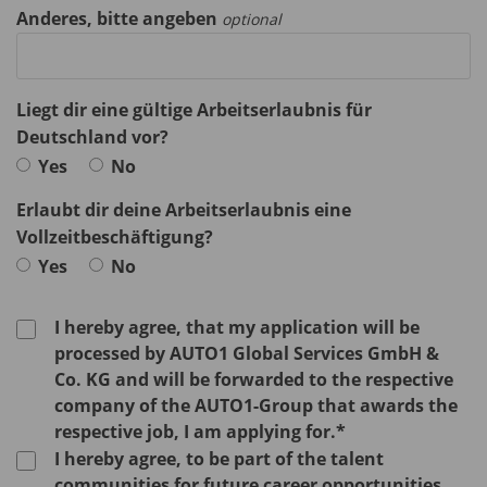
Anderes, bitte angeben
optional
Liegt dir eine gültige Arbeitserlaubnis für
Deutschland vor?
Yes
No
Erlaubt dir deine Arbeitserlaubnis eine
Vollzeitbeschäftigung?
Yes
No
I hereby agree, that my application will be
processed by AUTO1 Global Services GmbH &
Co. KG and will be forwarded to the respective
company of the AUTO1-Group that awards the
respective job, I am applying for.*
I hereby agree, to be part of the talent
communities for future career opportunities