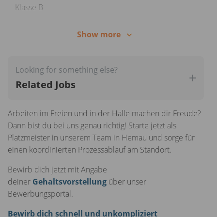
Klasse B
Affinität zu fahrzeugtechnischen Themen und
Show more
ausgeprägtes technisches Verständnis
(Werkstattabläufe, Lagerorganisation, Werkzeugkunde,
etc.)
Looking for something else?
Koordinierte, strukturierte und selbstständige
Related Jobs
Arbeitsweise
Arbeiten im Freien und in der Halle machen dir Freude?
Belastbarkeit, Eigeninitiative sowie ausgeprägte
Dann bist du bei uns genau richtig! Starte jetzt als
Teamplayer-Qualitäten
Platzmeister in unserem Team in Hemau und sorge für
einen koordinierten Prozessablauf am Standort.
Bewirb dich jetzt mit Angabe
deiner
Gehaltsvorstellung
über unser
Bewerbungsportal.
Bewirb dich schnell und unkompliziert