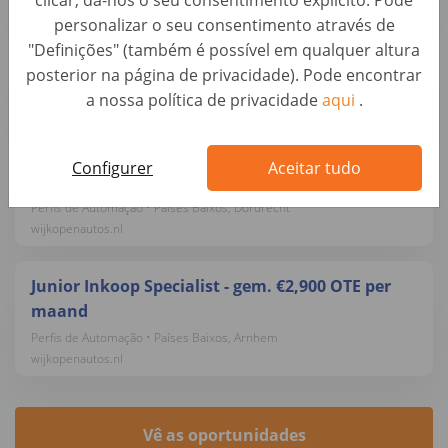
clicar, dá-nos o seu consentimento explícito. Pode
wijkopenautos.nl
personalizar o seu consentimento através de
"Definições" (também é possível em qualquer altura
posterior na página de privacidade). Pode encontrar
Auto Inkoper - gem. €3,400 OTE per maand
a nossa política de privacidade
aqui
.
Perfis de Automação • Países Baixos, Breukelen
wijkopenautos.nl
Configurer
Aceitar tudo
Auto Inkoper - gem. €3,400 OTE per maand
Perfis de Automação • Países Baixos, Dordrecht
wijkopenautos.nl
Junior Inkoop Specialist - gem. €2,900 OTE per
maand
Perfis de Automação • Países Baixos, Arnhem
wijkopenautos.nl
Vê as oportunidades