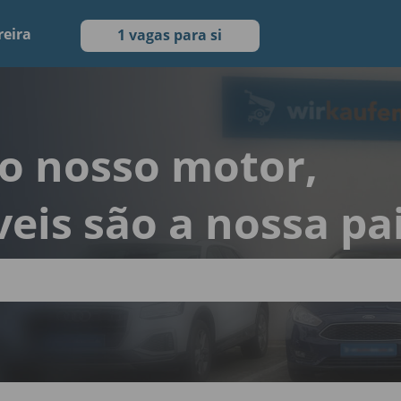
reira
1 vagas para si
 o nosso motor,
eis são a nossa pa