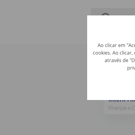
Ao clicar em "Ac
cookies. Ao clicar
Confere 
através de "D
pri
Intern Fi
Finanças e C