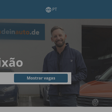
PT
ixão
Mostrar vagas