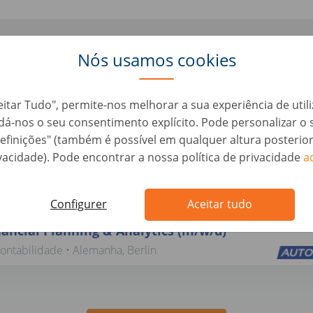
Parece que a vaga que procuras já não está disponível.
Nós usamos cookies
eitar Tudo", permite-nos melhorar a sua experiência de util
, dá-nos o seu consentimento explícito. Pode personalizar 
aqui algumas vagas parecidas que
efinições" (também é possível em qualquer altura posterio
vacidade). Pode encontrar a nossa política de privacidade
a
interessar:
Configurer
Aceitar tudo
nancial Planning & Analytics (m/w/d)
ontabilidade • Alemanha, Berlin