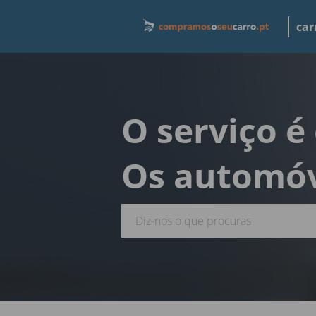
car
O serviço é
Os automóv