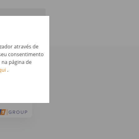
izador através de
o seu consentimento
 te podem
r na página de
qui
.