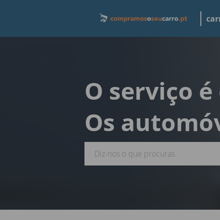
car
O serviço é
Os automóv