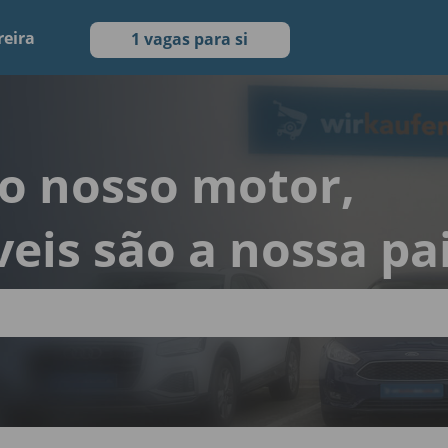
reira
1 vagas para si
 o nosso motor,
eis são a nossa pa