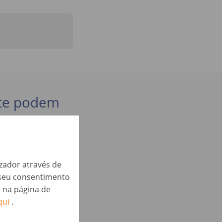
 te podem
 maand
izador através de
o seu consentimento
r na página de
qui
.