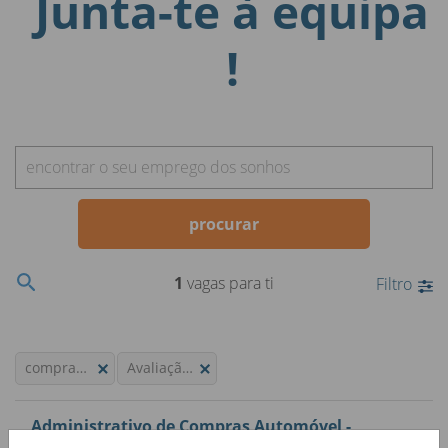
Junta-te à equipa
!
encontrar o seu emprego dos sonhos
procurar
1
vagas para ti
Filtro
compramososeucarro.pt
Avaliação de Carros
Administrativo de Compras Automóvel -