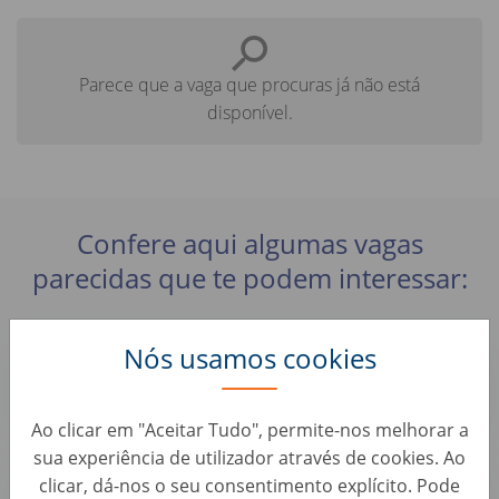
Parece que a vaga que procuras já não está
disponível.
Confere aqui algumas vagas
parecidas que te podem interessar:
Praktikum Business Development (d/m/w)
Nós usamos cookies
Business Development & Strategic Roles • Alemanha, Berlin
AUTO1 Group
Ao clicar em "Aceitar Tudo", permite-nos melhorar a
sua experiência de utilizador através de cookies. Ao
SVP Marketing (f/m/x)
clicar, dá-nos o seu consentimento explícito. Pode
Business Development & Strategic Roles • Alemanha, Berlin