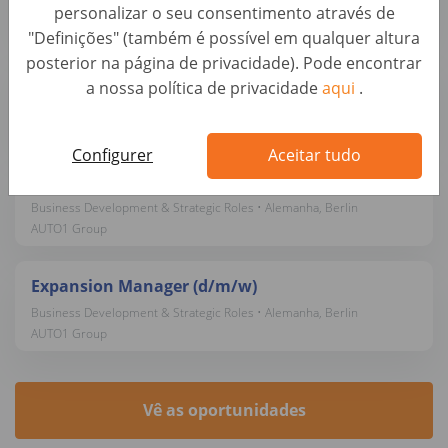
personalizar o seu consentimento através de
AUTO1 Group
"Definições" (também é possível em qualquer altura
posterior na página de privacidade). Pode encontrar
Sales Project Manager (f/m/x)
a nossa política de privacidade
aqui
.
Business Development & Strategic Roles • Alemanha, Berlin
AUTO1 Group
Configurer
Aceitar tudo
Operations Manager - Produktion (m/w/d)
Business Development & Strategic Roles • Alemanha, Berlin
AUTO1 Group
Expansion Manager (d/m/w)
Business Development & Strategic Roles • Alemanha, Berlin
AUTO1 Group
Vê as oportunidades