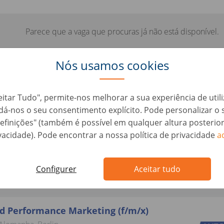
Parece que a vaga que procuras já não está disponível.
Nós usamos cookies
eitar Tudo", permite-nos melhorar a sua experiência de util
aqui algumas vagas parecidas que
, dá-nos o seu consentimento explícito. Pode personalizar 
interessar:
efinições" (também é possível em qualquer altura posterio
vacidade). Pode encontrar a nossa política de privacidade
a
2B Customer Journey – CRO & CRM (f/m/x)
Configurer
Aceitar tudo
Alemanha, Berlin
d Performance Marketing (f/m/x)