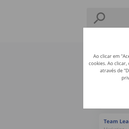
Ao clicar em "Ac
Confere 
cookies. Ao clicar
através de "D
pri
Head of C
Marketing • 
Team Lea