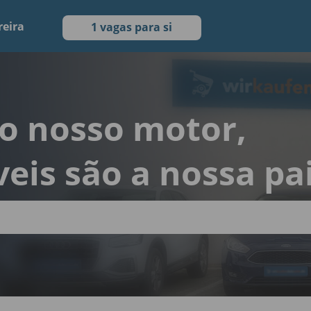
reira
1 vagas para si
 o nosso motor,
eis são a nossa pa