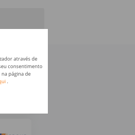
izador através de
 te podem
o seu consentimento
r na página de
qui
.