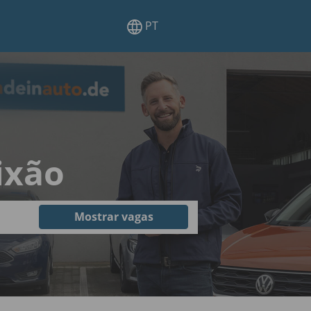
PT
ixão
Mostrar vagas