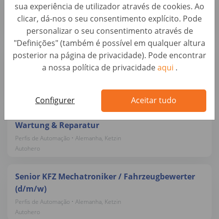
sua experiência de utilizador através de cookies. Ao
Perfis de Automação • Alemanha, Ketzin
clicar, dá-nos o seu consentimento explícito. Pode
Autohero
personalizar o seu consentimento através de
"Definições" (também é possível em qualquer altura
Mobiler KFZ-Trainer / Lackierer / Meister für
posterior na página de privacidade). Pode encontrar
Lackiererei (d/m/w)
a nossa política de privacidade
aqui
.
Perfis de Automação • Alemanha, Berlin
Autohero
Configurer
Aceitar tudo
KFZ-Mechatroniker / Meister (m/w/d) – Pkw-
Wartung & Reparatur
Perfis de Automação • Alemanha, Ketzin
Autohero
Senior KFZ Mechatroniker / Fahrzeugbewerter
(d/m/w)
Perfis de Automação • Alemanha, Ketzin
Autohero