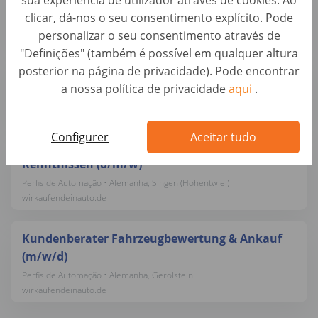
sua experiência de utilizador através de cookies. Ao
Perfis de Automação • Alemanha, Karlsruhe
clicar, dá-nos o seu consentimento explícito. Pode
wirkaufendeinauto.de
personalizar o seu consentimento através de
"Definições" (também é possível em qualquer altura
posterior na página de privacidade). Pode encontrar
Kundenberater Fahrzeugbewertung (d/m/w)
a nossa política de privacidade
aqui
.
Perfis de Automação • Alemanha, Neumünster
wirkaufendeinauto.de
Configurer
Aceitar tudo
Bürokraft / Servicemitarbeiter mit KFZ-
Kenntnissen (d/m/w)
Perfis de Automação • Alemanha, Singen (Hohentwiel)
wirkaufendeinauto.de
Kundenberater Fahrzeugbewertung & Ankauf
(m/w/d)
Perfis de Automação • Alemanha, Gerolstein
wirkaufendeinauto.de