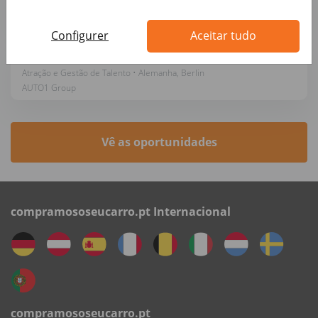
AUTO1 Group
Configurer
Aceitar tudo
Junior HR Business Partner (d/m/w)
Atração e Gestão de Talento • Alemanha, Berlin
AUTO1 Group
Vê as oportunidades
compramososeucarro.pt Internacional
compramososeucarro.pt