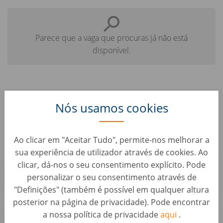
Parece que a vaga que procuras já não está
disponível.
Nós usamos cookies
Confere aqui algumas vagas
parecidas que te podem interessar:
Ao clicar em "Aceitar Tudo", permite-nos melhorar a
sua experiência de utilizador através de cookies. Ao
HR Business Partner (d/m/w)
clicar, dá-nos o seu consentimento explícito. Pode
Atração e Gestão de Talento • Alemanha, Berlin
personalizar o seu consentimento através de
AUTO1 Group
"Definições" (também é possível em qualquer altura
posterior na página de privacidade). Pode encontrar
Junior Personalsachbearbeiter (d/m/w)
a nossa política de privacidade
aqui
.
Atração e Gestão de Talento • Alemanha, Berlin