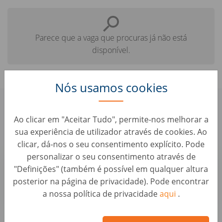
Parece que a vaga que procuras já não está
disponível.
Nós usamos cookies
Confere aqui algumas vagas
Ao clicar em "Aceitar Tudo", permite-nos melhorar a
parecidas que te podem interessar:
sua experiência de utilizador através de cookies. Ao
clicar, dá-nos o seu consentimento explícito. Pode
Senior Project Manager - Automotive Warranty
personalizar o seu consentimento através de
and Services (f/m/x)
"Definições" (também é possível em qualquer altura
posterior na página de privacidade). Pode encontrar
Business Development & Strategic Roles • Alemanha, Berlin
Autohero
a nossa política de privacidade
aqui
.
Health and Safety Coordinator (d/w/m)