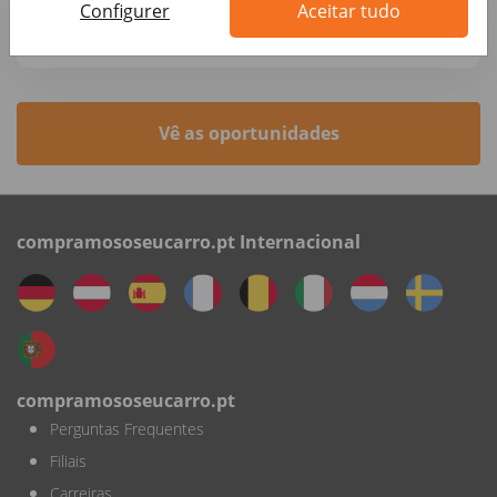
Configurer
Aceitar tudo
Business Development & Strategic Roles • Alemanha, Berlin
Autohero
Vê as oportunidades
compramososeucarro.pt Internacional
compramososeucarro.pt
Perguntas Frequentes
Filiais
Carreiras