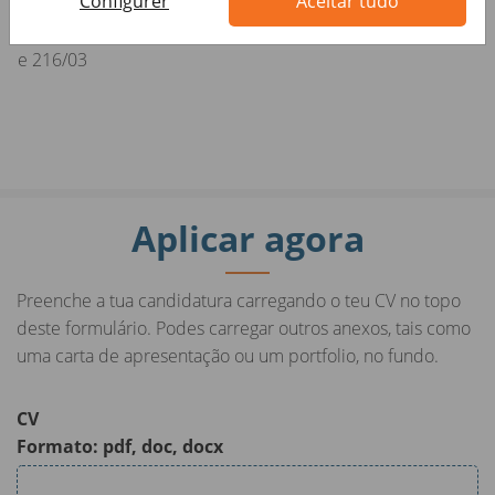
Configurer
Aceitar tudo
delle leggi 903/77 e 125/91, e a persone di tutte le età e
tutte le nazionalità, ai sensi dei decreti legislativi 215/03
e 216/03
Aplicar agora
Preenche a tua candidatura carregando o teu CV no topo
deste formulário. Podes carregar outros anexos, tais como
uma carta de apresentação ou um portfolio, no fundo.
CV
Formato: pdf, doc, docx