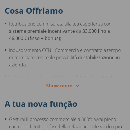
Cosa Offriamo
Retribuzione commisurata alla tua esperienza con
sistema premiale incentivante
da
33.000 fino a
46.000 € (fisso + bonus)
;
Inquadramento CCNL Commercio e contratto a tempo
determinato con reale possibilità di
stabilizzazione in
azienda
;
Flessibilità oraria e possibilità di
Smart Working in
modalità ibrida
;
Show more
Percorso di carriera strutturato, con riconoscimento
A tua nova função
costante dei tuoi risultati;
Programmi di formazione continua in aula e on the job
Gestirai il processo commerciale a 360°: avrai pieno
per una visione a 360° del business e la piena gestione
controllo di tutte le fasi della relazione, utilizzando i più
del tuo portfolio clienti;