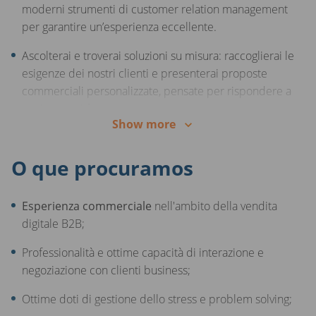
moderni strumenti di customer relation management
per garantire un’esperienza eccellente.
Contesto internazionale e in crescita, dove il talento, le
competenze e la passione fanno la differenza!
Ascolterai e troverai soluzioni su misura: raccoglierai le
esigenze dei nostri clienti e presenterai proposte
commerciali personalizzate, pensate per rispondere a
ogni necessità.
Show more
Condurrai trattative di successo: accompagnerai i
clienti nel processo di vendita, motivandoli e
O que procuramos
supportandoli nelle loro decisioni d’acquisto sulla
piattaforma AUTO1.com.
Esperienza commerciale
nell'ambito della vendita
Gestirai e svilupperai relazioni di valore: ti occuperai di
digitale B2B;
seguire e fidelizzare un portafoglio di clienti già attivi
Professionalità e ottime capacità di interazione e
sulla piattaforma, diventando il loro punto di
negoziazione con clienti business;
riferimento.
Ottime doti di gestione dello stress e problem solving;
Svilupperai nuove opportunità di business: sarai