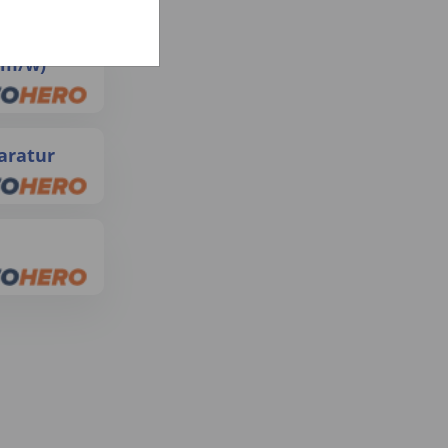
d/m/w)
aratur