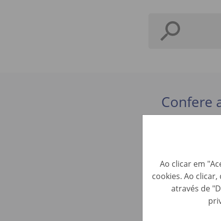
Confere 
KFZ-Train
Ao clicar em "Ac
cookies. Ao clicar
Perfis de A
através de "D
pri
Fahrzeuga