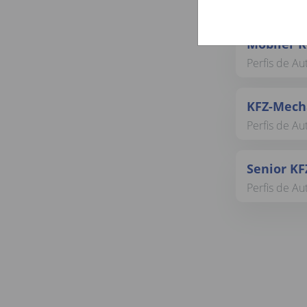
Perfis de A
Mobiler K
Perfis de A
KFZ-Mecha
Perfis de A
Senior KF
Perfis de A