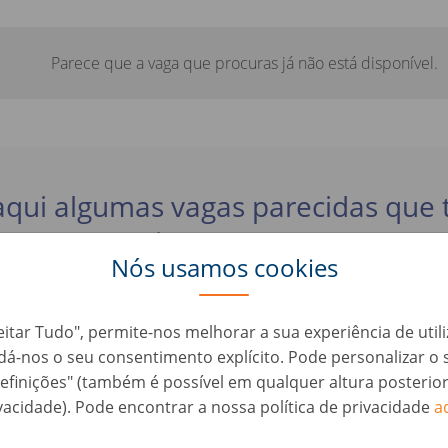
Parece que a vaga que procuras já não está disponível.
aqui algumas vagas parecidas que
interessar:
Nós usamos cookies
er - Schwerpunkt Bodyshop/Lackiererei (d/m/w)
eitar Tudo", permite-nos melhorar a sua experiência de util
, dá-nos o seu consentimento explícito. Pode personalizar 
utomação • Alemanha, Ketzin
efinições" (também é possível em qualquer altura posterio
vacidade). Pode encontrar a nossa política de privacidade
a
ufbereiter (d/m/w)