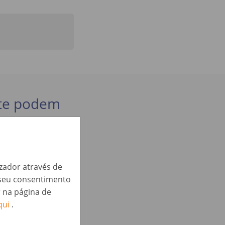
 te podem
izador através de
o seu consentimento
r na página de
qui
.