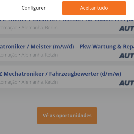
utomação • Alemanha, Ketzin
Configurer
Aceitar tudo
FZ-Trainer / Lackierer / Meister für Lackiererei (
utomação • Alemanha, Berlin
troniker / Meister (m/w/d) – Pkw-Wartung & Rep
utomação • Alemanha, Ketzin
Z Mechatroniker / Fahrzeugbewerter (d/m/w)
utomação • Alemanha, Ketzin
Vê as oportunidades