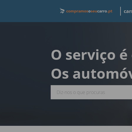
car
O serviço é
Os automóv