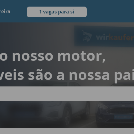
reira
1 vagas para si
 o nosso motor,
eis são a nossa pa