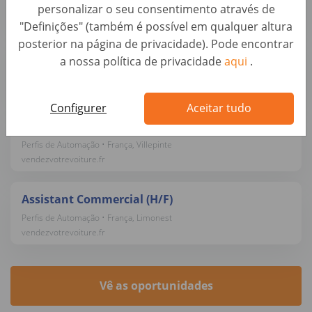
personalizar o seu consentimento através de
vendezvotrevoiture.fr
"Definições" (também é possível em qualquer altura
posterior na página de privacidade). Pode encontrar
Chef de Secteur Rhône - Alpes (H/F)
a nossa política de privacidade
aqui
.
Perfis de Automação • França, Vénissieux
vendezvotrevoiture.fr
Configurer
Aceitar tudo
Assistant Commercial Automobile (H/F)
Perfis de Automação • França, Villepinte
vendezvotrevoiture.fr
Assistant Commercial (H/F)
Perfis de Automação • França, Limonest
vendezvotrevoiture.fr
Vê as oportunidades