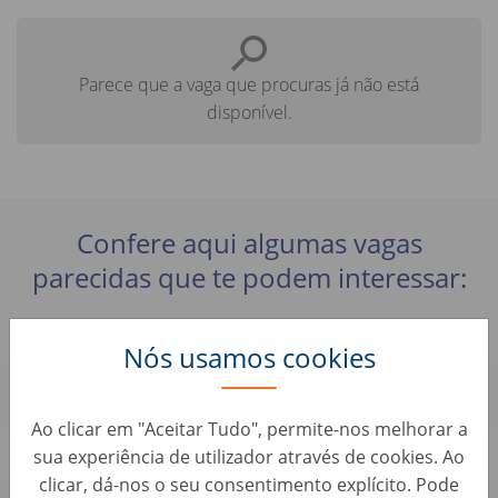
Parece que a vaga que procuras já não está
disponível.
Confere aqui algumas vagas
parecidas que te podem interessar:
Préparateur esthétique automobile (H/F)
Nós usamos cookies
Perfis de Automação • França, Montataire
Autohero
Ao clicar em "Aceitar Tudo", permite-nos melhorar a
sua experiência de utilizador através de cookies. Ao
Zone Manager Rhône-Alpes (H/F)
clicar, dá-nos o seu consentimento explícito. Pode
Perfis de Automação • França, Vénissieux