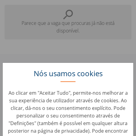
Parece que a vaga que procuras já não está
disponível.
Confere aqui algumas vagas
Nós usamos cookies
parecidas que te podem interessar:
Ao clicar em "Aceitar Tudo", permite-nos melhorar a
Sales Operations Analyst - Planning &
sua experiência de utilizador através de cookies. Ao
Performance Team (m/w/d)
clicar, dá-nos o seu consentimento explícito. Pode
Vendas • Alemanha, Berlin
personalizar o seu consentimento através de
AUTO1 Group
"Definições" (também é possível em qualquer altura
posterior na página de privacidade). Pode encontrar
Account Manager B2B - Remote (d/m/w)