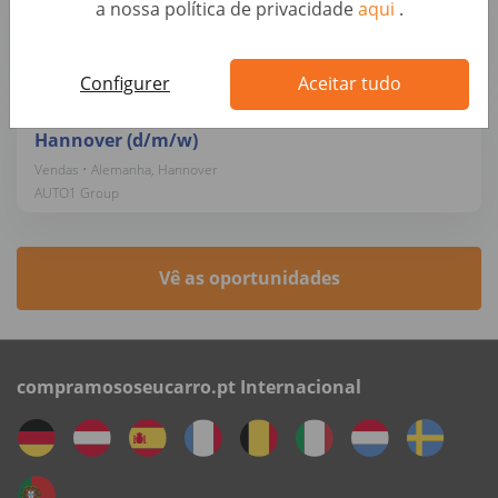
a nossa política de privacidade
aqui
.
Vendas • Alemanha, Berlin
AUTO1 Group
Configurer
Aceitar tudo
Sales Manager B2B / Telesales - Hybrid in
Hannover (d/m/w)
Vendas • Alemanha, Hannover
AUTO1 Group
Vê as oportunidades
compramososeucarro.pt Internacional